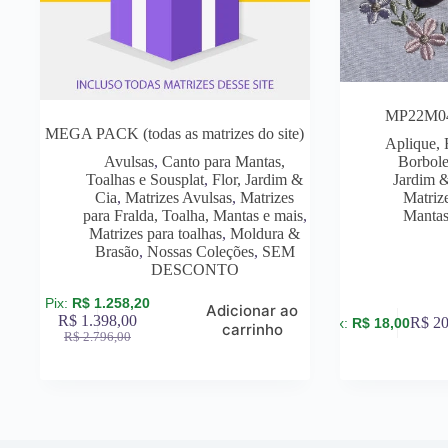
MP22M044
MEGA PACK (todas as matrizes do site)
Aplique, 
Avulsas
,
Canto para Mantas,
Borbole
Toalhas e Sousplat
,
Flor, Jardim &
Jardim 
Cia
,
Matrizes Avulsas
,
Matrizes
Matrize
para Fralda, Toalha, Mantas e mais
,
Mantas
Matrizes para toalhas
,
Moldura &
Brasão
,
Nossas Coleções
,
SEM
DESCONTO
R$
1.258,20
Adicionar ao
R$
1.398,00
R$
20
R$
18,00
carrinho
R$
2.796,00