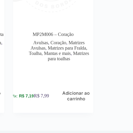
ta
MP2M006 – Coração
a
,
Avulsas
,
Coração
,
Matrizes
Avulsas
,
Matrizes para Fralda,
Toalha, Mantas e mais
,
Matrizes
s
para toalhas
o
Adicionar ao
R$
7,99
R$
7,19
carrinho