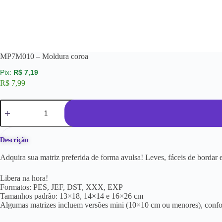
MP7M010 – Moldura coroa
R$
7,19
R$
7,99
Descrição
Adquira sua matriz preferida de forma avulsa! Leves, fáceis de borda
Libera na hora!
Formatos: PES, JEF, DST, XXX, EXP
Tamanhos padrão: 13×18, 14×14 e 16×26 cm
Algumas matrizes incluem versões mini (10×10 cm ou menores), conf