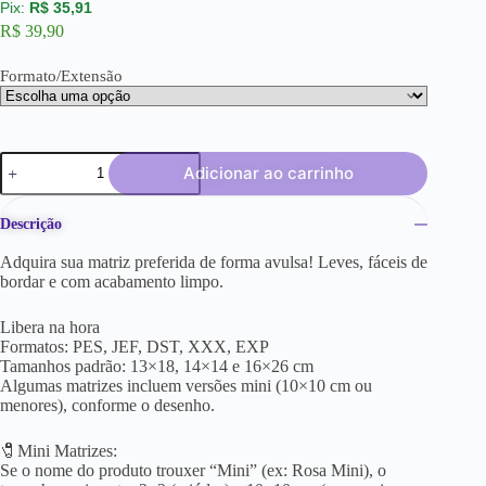
R$
35,91
R$
39,90
Formato/Extensão
Adicionar ao carrinho
Descrição
Adquira sua matriz preferida de forma avulsa! Leves, fáceis de
bordar e com acabamento limpo.
Libera na hora
Formatos: PES, JEF, DST, XXX, EXP
Tamanhos padrão: 13×18, 14×14 e 16×26 cm
Algumas matrizes incluem versões mini (10×10 cm ou
menores), conforme o desenho.
🧷Mini Matrizes:
Se o nome do produto trouxer “Mini” (ex: Rosa Mini), o