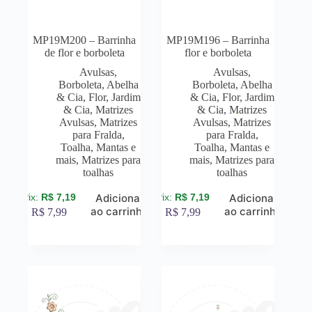
MP19M200 – Barrinha
MP19M196 – Barrinha
de flor e borboleta
flor e borboleta
Avulsas
,
Avulsas
,
Borboleta, Abelha
Borboleta, Abelha
& Cia
,
Flor, Jardim
& Cia
,
Flor, Jardim
& Cia
,
Matrizes
& Cia
,
Matrizes
Avulsas
,
Matrizes
Avulsas
,
Matrizes
para Fralda,
para Fralda,
Toalha, Mantas e
Toalha, Mantas e
mais
,
Matrizes para
mais
,
Matrizes para
toalhas
toalhas
R$
7,19
R$
7,19
Adicionar
Adicionar
ao carrinho
ao carrinho
R$
7,99
R$
7,99