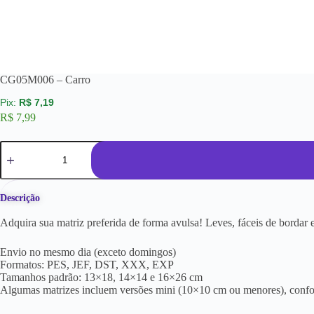
CG05M006 – Carro
R$
7,19
R$
7,99
Descrição
Adquira sua matriz preferida de forma avulsa! Leves, fáceis de borda
Envio no mesmo dia (exceto domingos)
Formatos: PES, JEF, DST, XXX, EXP
Tamanhos padrão: 13×18, 14×14 e 16×26 cm
Algumas matrizes incluem versões mini (10×10 cm ou menores), conf