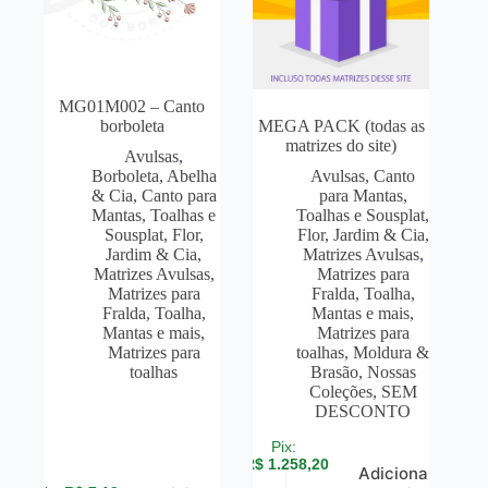
MG01M002 – Canto
borboleta
MEGA PACK (todas as
matrizes do site)
Avulsas
,
Borboleta, Abelha
Avulsas
,
Canto
& Cia
,
Canto para
para Mantas,
Mantas, Toalhas e
Toalhas e Sousplat
,
Sousplat
,
Flor,
Flor, Jardim & Cia
,
Jardim & Cia
,
Matrizes Avulsas
,
Matrizes Avulsas
,
Matrizes para
Matrizes para
Fralda, Toalha,
Fralda, Toalha,
Mantas e mais
,
Mantas e mais
,
Matrizes para
Matrizes para
toalhas
,
Moldura &
toalhas
Brasão
,
Nossas
Coleções
,
SEM
DESCONTO
R$
1.258,20
Adicionar