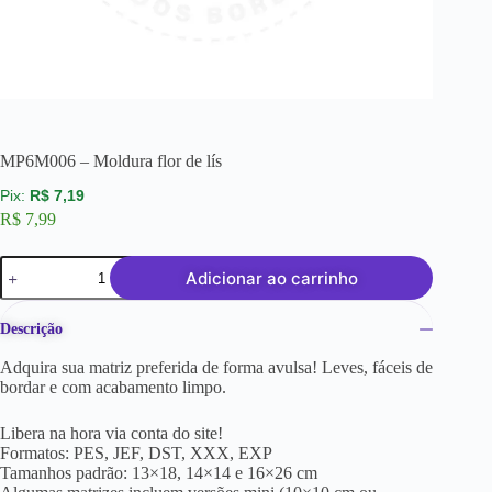
MP6M006 – Moldura flor de lís
R$
7,19
R$
7,99
Adicionar ao carrinho
Descrição
Adquira sua matriz preferida de forma avulsa! Leves, fáceis de
bordar e com acabamento limpo.
Libera na hora via conta do site!
Formatos: PES, JEF, DST, XXX, EXP
Tamanhos padrão: 13×18, 14×14 e 16×26 cm