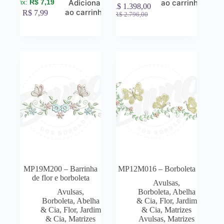
R$
7,19
Adicionar
ao carrinho
R$
1.398,00
ao carrinho
R$
7,99
R$
2.796,00
MP19M200 – Barrinha
MP12M016 – Borboleta
de flor e borboleta
Avulsas
,
Avulsas
,
Borboleta, Abelha
Borboleta, Abelha
& Cia
,
Flor, Jardim
& Cia
,
Flor, Jardim
& Cia
,
Matrizes
& Cia
,
Matrizes
Avulsas
,
Matrizes