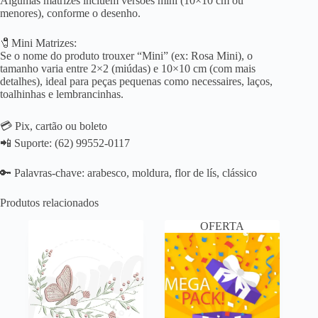
Algumas matrizes incluem versões mini (10×10 cm ou
menores), conforme o desenho.
🧷Mini Matrizes:
Se o nome do produto trouxer “Mini” (ex: Rosa Mini), o
tamanho varia entre 2×2 (miúdas) e 10×10 cm (com mais
detalhes), ideal para peças pequenas como necessaires, laços,
toalhinhas e lembrancinhas.
💳 Pix, cartão ou boleto
📲 Suporte: (62) 99552-0117
🔑 Palavras-chave: arabesco, moldura, flor de lís, clássico
Produtos relacionados
OFERTA