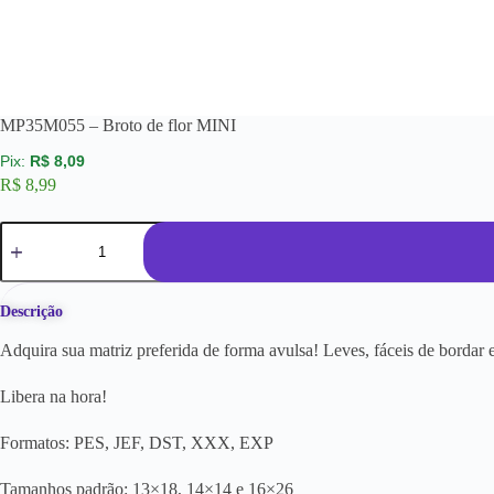
MP35M055 – Broto de flor MINI
R$
8,09
R$
8,99
Descrição
Adquira sua matriz preferida de forma avulsa! Leves, fáceis de borda
Libera na hora!
Formatos: PES, JEF, DST, XXX, EXP
Tamanhos padrão: 13×18, 14×14 e 16×26