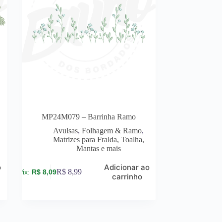
MP24M079 – Barrinha Ramo
Avulsas
,
Folhagem & Ramo
,
Matrizes para Fralda, Toalha,
Mantas e mais
o
Adicionar ao
R$
8,99
R$
8,09
carrinho