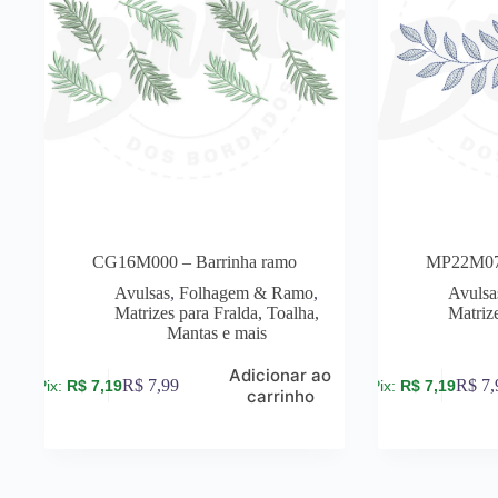
CG16M000 – Barrinha ramo
MP22M078
Avulsas
,
Folhagem & Ramo
,
Avulsa
Matrizes para Fralda, Toalha,
Matrize
Mantas e mais
Adicionar ao
R$
7,99
R$
7,
R$
7,19
R$
7,19
carrinho