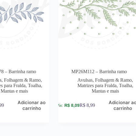
 – Barrinha ramo
MP26M112 – Barrinha ramo
s
,
Folhagem & Ramo
,
Avulsas
,
Folhagem & Ramo
,
s para Fralda, Toalha,
Matrizes para Fralda, Toalha,
Mantas e mais
Mantas e mais
Adicionar ao
Adicionar a
99
R$
8,99
R$
8,09
carrinho
carrinho