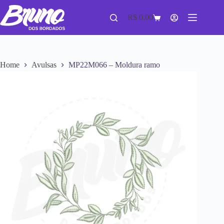
R$
0,00
Home
Avulsas
MP22M066 – Moldura ramo