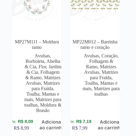
MP27M111 – Moldura
MP22M012 – Barrinha
ramo
ramo e coração
Avulsas
,
Avulsas
,
Coração
,
Borboleta, Abelha
Folhagem &
& Cia
,
Flor, Jardim
Ramo
,
Matrizes
& Cia
,
Folhagem
Avulsas
,
Matrizes
& Ramo
,
Matrizes
para Fralda,
Avulsas
,
Matrizes
Toalha, Mantas e
para Fralda,
mais
,
Matrizes para
Toalha, Mantas e
toalhas
mais
,
Matrizes para
toalhas
,
Moldura &
Brasão
R$
8,09
R$
7,19
Adicionar
Adicionar
ao carrinho
ao carrinho
R$
8,99
R$
7,99