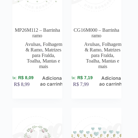
MP26M112 – Barrinha
CG16M000 – Barrinha
ramo
ramo
Avulsas
,
Folhagem
Avulsas
,
Folhagem
& Ramo
,
Matrizes
& Ramo
,
Matrizes
para Fralda,
para Fralda,
Toalha, Mantas e
Toalha, Mantas e
mais
mais
R$
8,09
R$
7,19
Adicionar
Adicionar
ao carrinho
ao carrinho
R$
8,99
R$
7,99