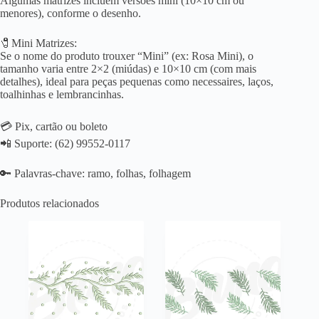
Algumas matrizes incluem versões mini (10×10 cm ou
menores), conforme o desenho.
🧷Mini Matrizes:
Se o nome do produto trouxer “Mini” (ex: Rosa Mini), o
tamanho varia entre 2×2 (miúdas) e 10×10 cm (com mais
detalhes), ideal para peças pequenas como necessaires, laços,
toalhinhas e lembrancinhas.
💳 Pix, cartão ou boleto
📲 Suporte: (62) 99552-0117
🔑 Palavras-chave: ramo, folhas, folhagem
Produtos relacionados