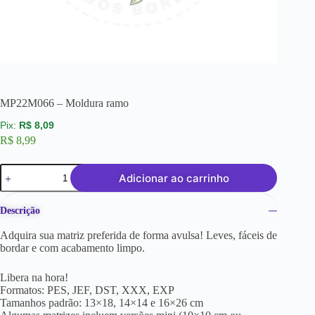
MP22M066 – Moldura ramo
R$
8,09
R$
8,99
Adicionar ao carrinho
Descrição
Adquira sua matriz preferida de forma avulsa! Leves, fáceis de
bordar e com acabamento limpo.
Libera na hora!
Formatos: PES, JEF, DST, XXX, EXP
Tamanhos padrão: 13×18, 14×14 e 16×26 cm