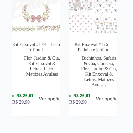
Kit Enxoval #179 – Laço
Kit Enxoval #176 –
+ floral
Patinha e jardim
Flor, Jardim & Cia
,
Bichinhos, Safaris
Kit Enxoval &
& Cia
,
Coração
,
Letras
,
Laço
,
Flor, Jardim & Cia
,
Matrizes Avulsas
Kit Enxoval &
Letras
,
Matrizes
Avulsas
R$
26,91
R$
26,91
Ver opções
Ver opções
R$
29,90
R$
29,90