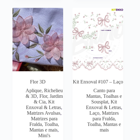
Flor 3D
Kit Enxoval #107 – Laço
Aplique, Richelieu
Canto para
& 3D
,
Flor, Jardim
Mantas, Toalhas e
& Cia
,
Kit
Sousplat
,
Kit
Enxoval & Letras
,
Enxoval & Letras
,
Matrizes Avulsas
,
Laço
,
Matrizes
Matrizes para
para Fralda,
Fralda, Toalha,
Toalha, Mantas e
Mantas e mais
,
mais
Mini's