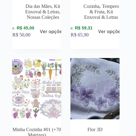
Dia das Mães
,
Kit
Cozinha, Tempero
Enxoval & Letras
,
& Fruta
,
Kit
Nossas Coleções
Enxoval & Letras
R$
45,00
R$
59,31
Ver opções
Ver opções
R$
50,00
R$
65,90
Minha Cozinha #01 (+70
Flor 3D
Matrizes)