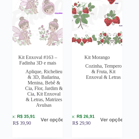
Kit Enxoval #163 –
Kit Morango
Fadinha 3D e mais
Cozinha, Tempero
Aplique, Richelieu
& Fruta
,
Kit
& 3D
,
Bailarina,
Enxoval & Letras
Menina, Bebê &
Cia
,
Flor, Jardim &
Cia
,
Kit Enxoval
& Letras
,
Matrizes
Avulsas
R$
35,91
R$
26,91
Ver opções
Ver opções
R$
39,90
R$
29,90