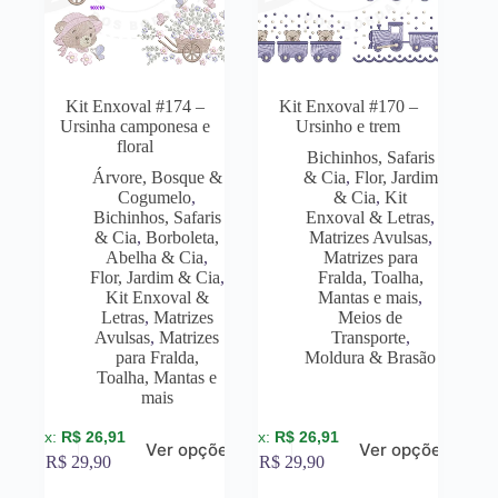
Kit Enxoval #174 –
Kit Enxoval #170 –
Ursinha camponesa e
Ursinho e trem
floral
Bichinhos, Safaris
Árvore, Bosque &
& Cia
,
Flor, Jardim
Cogumelo
,
& Cia
,
Kit
Bichinhos, Safaris
Enxoval & Letras
,
& Cia
,
Borboleta,
Matrizes Avulsas
,
Abelha & Cia
,
Matrizes para
Flor, Jardim & Cia
,
Fralda, Toalha,
Kit Enxoval &
Mantas e mais
,
Letras
,
Matrizes
Meios de
Avulsas
,
Matrizes
Transporte
,
para Fralda,
Moldura & Brasão
Toalha, Mantas e
mais
R$
26,91
R$
26,91
Ver opções
Ver opções
R$
29,90
R$
29,90