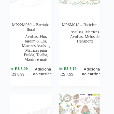
MP22M069 – Barrinha
MP6M018 – Bicicleta
floral
Avulsas
,
Matrizes
Avulsas
,
Flor,
Avulsas
,
Meios de
Jardim & Cia
,
Transporte
Matrizes Avulsas
,
Matrizes para
Fralda, Toalha,
Mantas e mais
R$
8,09
R$
7,19
Adicionar
Adicionar
ao carrinho
ao carrinho
R$
8,99
R$
7,99