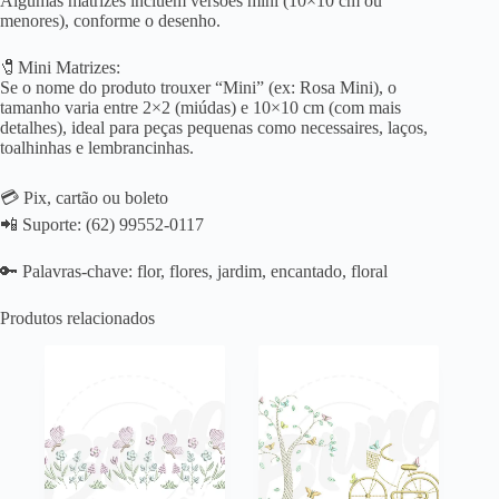
Algumas matrizes incluem versões mini (10×10 cm ou
menores), conforme o desenho.
🧷Mini Matrizes:
Se o nome do produto trouxer “Mini” (ex: Rosa Mini), o
tamanho varia entre 2×2 (miúdas) e 10×10 cm (com mais
detalhes), ideal para peças pequenas como necessaires, laços,
toalhinhas e lembrancinhas.
💳 Pix, cartão ou boleto
📲 Suporte: (62) 99552-0117
🔑 Palavras-chave: flor, flores, jardim, encantado, floral
Produtos relacionados