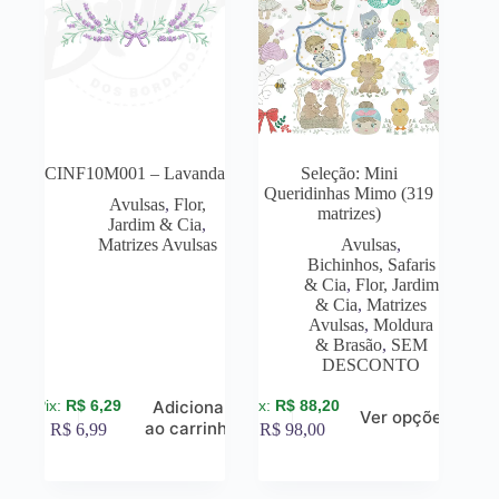
CINF10M001 – Lavanda
Seleção: Mini
Queridinhas Mimo (319
Avulsas
,
Flor,
matrizes)
Jardim & Cia
,
Matrizes Avulsas
Avulsas
,
Bichinhos, Safaris
& Cia
,
Flor, Jardim
& Cia
,
Matrizes
Avulsas
,
Moldura
& Brasão
,
SEM
DESCONTO
R$
6,29
R$
88,20
Adicionar
Ver opções
ao carrinho
R$
6,99
R$
98,00