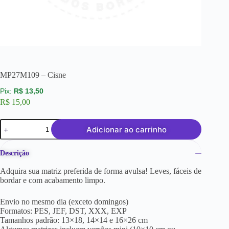
MP27M109 – Cisne
R$
13,50
R$
15,00
Adicionar ao carrinho
Descrição
Adquira sua matriz preferida de forma avulsa! Leves, fáceis de
bordar e com acabamento limpo.
Envio no mesmo dia (exceto domingos)
Formatos: PES, JEF, DST, XXX, EXP
Tamanhos padrão: 13×18, 14×14 e 16×26 cm