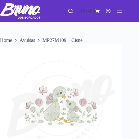
R$
0,00
Home
Avulsas
MP27M109 – Cisne