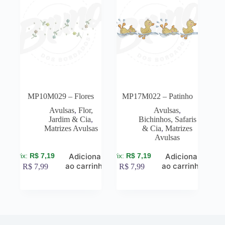
MP10M029 – Flores
MP17M022 – Patinho
Avulsas
,
Flor,
Avulsas
,
Jardim & Cia
,
Bichinhos, Safaris
Matrizes Avulsas
& Cia
,
Matrizes
Avulsas
R$
7,19
R$
7,19
Adicionar
Adicionar
ao carrinho
ao carrinho
R$
7,99
R$
7,99