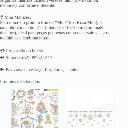
Algumas matrizes incluem versões mini (10×10 cm ou
menores), conforme o desenho.
🧷Mini Matrizes:
Se o nome do produto trouxer “Mini” (ex: Rosa Mini), o
tamanho varia entre 2×2 (miúdas) e 10×10 cm (com mais
detalhes), ideal para peças pequenas como necessaires, laços,
toalhinhas e lembrancinhas.
💳 Pix, cartão ou boleto
📲 Suporte: (62) 99552-0117
🔑 Palavras-chave: laço, flor, flores, lacinho
Produtos relacionados