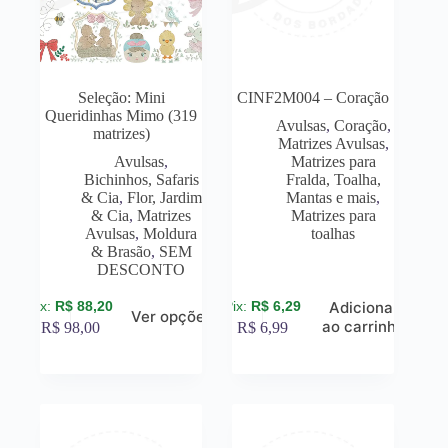
Seleção: Mini
CINF2M004 – Coração
Queridinhas Mimo (319
Avulsas
,
Coração
,
matrizes)
Matrizes Avulsas
,
Avulsas
,
Matrizes para
Bichinhos, Safaris
Fralda, Toalha,
& Cia
,
Flor, Jardim
Mantas e mais
,
& Cia
,
Matrizes
Matrizes para
Avulsas
,
Moldura
toalhas
& Brasão
,
SEM
DESCONTO
R$
88,20
R$
6,29
Adicionar
Ver opções
ao carrinho
R$
98,00
R$
6,99