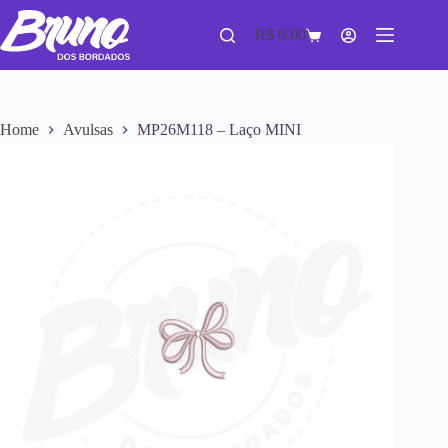
R$
0,00
Home
Avulsas
MP26M118 – Laço MINI