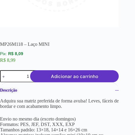
MP26M118 – Laço MINI
R$
8,09
R$
8,99
Adicionar ao carrinho
Descrição
Adquira sua matriz preferida de forma avulsa! Leves, fáceis de
bordar e com acabamento limpo.
Envio no mesmo dia (exceto domingos)
Formatos: PES, JEF, DST, XXX, EXP
Tamanhos padrão: 13×18, 14×14 e 16×26 cm