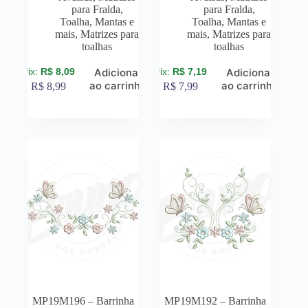
para Fralda,
para Fralda,
Toalha, Mantas e
Toalha, Mantas e
mais
,
Matrizes para
mais
,
Matrizes para
toalhas
toalhas
R$
8,09
R$
7,19
Adicionar
Adicionar
ao carrinho
ao carrinho
R$
8,99
R$
7,99
MP19M196 – Barrinha
MP19M192 – Barrinha