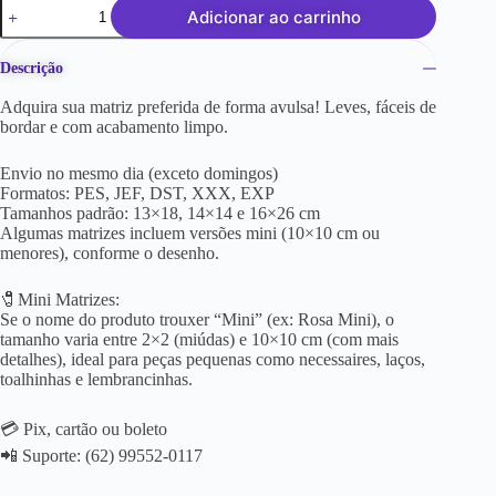
Adicionar ao carrinho
Descrição
Adquira sua matriz preferida de forma avulsa! Leves, fáceis de
bordar e com acabamento limpo.
Envio no mesmo dia (exceto domingos)
Formatos: PES, JEF, DST, XXX, EXP
Tamanhos padrão: 13×18, 14×14 e 16×26 cm
Algumas matrizes incluem versões mini (10×10 cm ou
menores), conforme o desenho.
🧷Mini Matrizes:
Se o nome do produto trouxer “Mini” (ex: Rosa Mini), o
tamanho varia entre 2×2 (miúdas) e 10×10 cm (com mais
detalhes), ideal para peças pequenas como necessaires, laços,
toalhinhas e lembrancinhas.
💳 Pix, cartão ou boleto
📲 Suporte: (62) 99552-0117