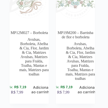
MP12M027 – Borboleta
MP19M200 – Barrinha
de flor e borboleta
Avulsas
,
Borboleta, Abelha
Avulsas
,
& Cia
,
Flor, Jardim
Borboleta, Abelha
& Cia
,
Matrizes
& Cia
,
Flor, Jardim
Avulsas
,
Matrizes
& Cia
,
Matrizes
para Fralda,
Avulsas
,
Matrizes
Toalha, Mantas e
para Fralda,
mais
,
Matrizes para
Toalha, Mantas e
toalhas
mais
,
Matrizes para
toalhas
R$
7,19
R$
7,19
Adicionar
Adicionar
ao carrinho
ao carrinho
R$
7,99
R$
7,99