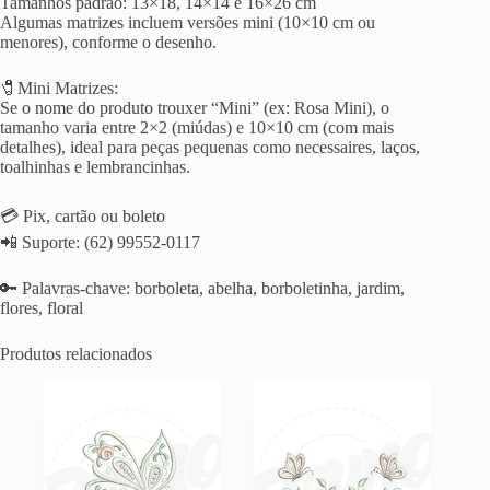
Tamanhos padrão: 13×18, 14×14 e 16×26 cm
Algumas matrizes incluem versões mini (10×10 cm ou
menores), conforme o desenho.
🧷Mini Matrizes:
Se o nome do produto trouxer “Mini” (ex: Rosa Mini), o
tamanho varia entre 2×2 (miúdas) e 10×10 cm (com mais
detalhes), ideal para peças pequenas como necessaires, laços,
toalhinhas e lembrancinhas.
💳 Pix, cartão ou boleto
📲 Suporte: (62) 99552-0117
🔑 Palavras-chave: borboleta, abelha, borboletinha, jardim,
flores, floral
Produtos relacionados