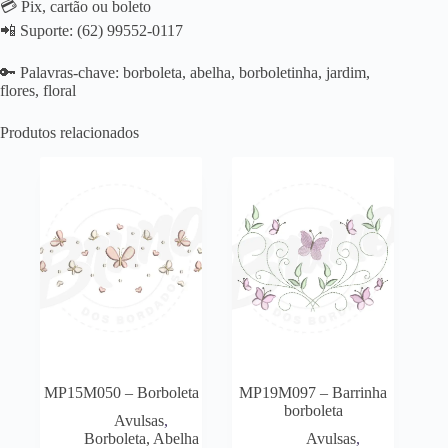
💳 Pix, cartão ou boleto
📲 Suporte: (62) 99552-0117
🔑 Palavras-chave: borboleta, abelha, borboletinha, jardim,
flores, floral
Produtos relacionados
MP15M050 – Borboleta
MP19M097 – Barrinha
borboleta
Avulsas
,
Borboleta, Abelha
Avulsas
,