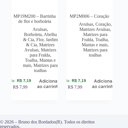
MP19M200 – Barrinha
MP2M006 – Coração
de flor e borboleta
Avulsas
,
Coração
,
Avulsas
,
Matrizes Avulsas
,
Borboleta, Abelha
Matrizes para
& Cia
,
Flor, Jardim
Fralda, Toalha,
& Cia
,
Matrizes
Mantas e mais
,
Avulsas
,
Matrizes
Matrizes para
para Fralda,
toalhas
Toalha, Mantas e
mais
,
Matrizes para
toalhas
R$
7,19
R$
7,19
Adicionar
Adicionar
ao carrinho
ao carrinho
R$
7,99
R$
7,99
© 2026 – Bruno dos Bordados(R). Todos os direitos
reservados.