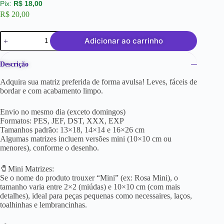
R$
18,00
R$
20,00
Adicionar ao carrinho
Descrição
Adquira sua matriz preferida de forma avulsa! Leves, fáceis de
bordar e com acabamento limpo.
Envio no mesmo dia (exceto domingos)
Formatos: PES, JEF, DST, XXX, EXP
Tamanhos padrão: 13×18, 14×14 e 16×26 cm
Algumas matrizes incluem versões mini (10×10 cm ou
menores), conforme o desenho.
🧷Mini Matrizes:
Se o nome do produto trouxer “Mini” (ex: Rosa Mini), o
tamanho varia entre 2×2 (miúdas) e 10×10 cm (com mais
detalhes), ideal para peças pequenas como necessaires, laços,
toalhinhas e lembrancinhas.