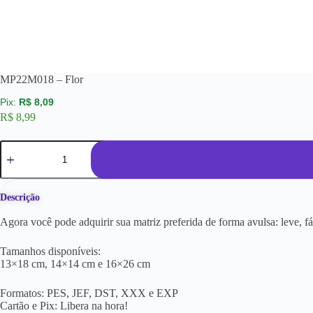
MP22M018 – Flor
R$
8,09
R$
8,99
Descrição
Agora você pode adquirir sua matriz preferida de forma avulsa: leve, f
Tamanhos disponíveis:
13×18 cm, 14×14 cm e 16×26 cm
Formatos: PES, JEF, DST, XXX e EXP
Cartão e Pix: Libera na hora!