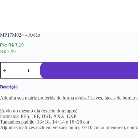
MP17M024 – Avião
R$
7,19
R$
7,99
Descrição
Adquira sua matriz preferida de forma avulsa! Leves, fáceis de borda
Envio no mesmo dia (exceto domingos)
Formatos: PES, JEF, DST, XXX, EXP
Tamanhos padrão: 13×18, 14×14 e 16×26 cm
Algumas matrizes incluem versões mini (10×10 cm ou menores), conf