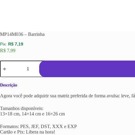
MP14M036 – Barrinha
R$
7,19
R$
7,99
Descrição
Agora você pode adquirir sua matriz preferida de forma avulsa: leve, f
Tamanhos disponíveis:
13×18 cm, 14×14 cm e 16×26 cm
Formatos: PES, JEF, DST, XXX e EXP
Cartão e Pix: Libera na hora!