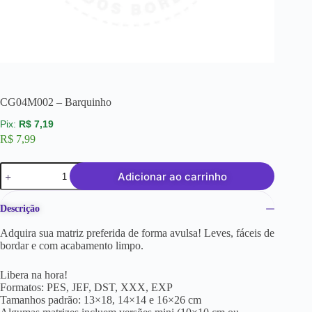
CG04M002 – Barquinho
R$
7,19
R$
7,99
Adicionar ao carrinho
Descrição
Adquira sua matriz preferida de forma avulsa! Leves, fáceis de
bordar e com acabamento limpo.
Libera na hora!
Formatos: PES, JEF, DST, XXX, EXP
Tamanhos padrão: 13×18, 14×14 e 16×26 cm