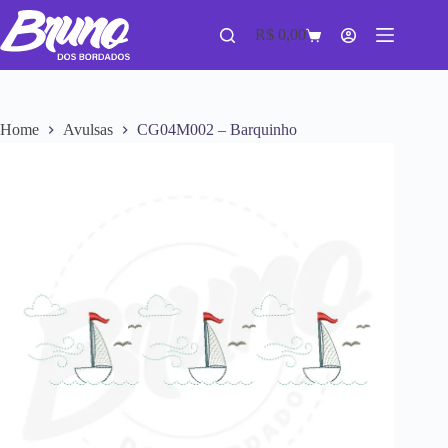
R$
0,00
Home
Avulsas
CG04M002 – Barquinho