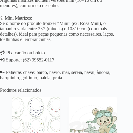
Algumas matrizes incluem versões mini (10×10 cm ou
menores), conforme o desenho.
🧷Mini Matrizes:
Se o nome do produto trouxer “Mini” (ex: Rosa Mini), o
tamanho varia entre 2×2 (miúdas) e 10×10 cm (com mais
detalhes), ideal para peças pequenas como necessaires, laços,
toalhinhas e lembrancinhas.
💳 Pix, cartão ou boleto
📲 Suporte: (62) 99552-0117
🔑 Palavras-chave: barco, navio, mar, sereia, naval, âncora,
barquinho, golfinho, baleia, praia
Produtos relacionados