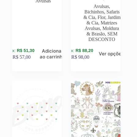
Avulsas
Avulsas
,
Bichinhos, Safaris
& Cia
,
Flor, Jardim
& Cia
,
Matrizes
Avulsas
,
Moldura
& Brasão
,
SEM
DESCONTO
R$
51,30
R$
88,20
Adicionar
Ver opções
ao carrinho
R$
57,00
R$
98,00