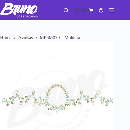
R$
0,00
Home
Avulsas
MP6M039 – Moldura