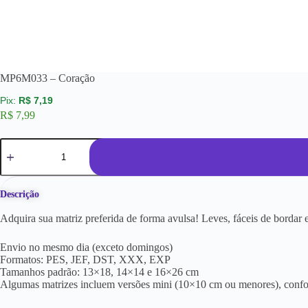
MP6M033 – Coração
R$
7,19
R$
7,99
Descrição
Adquira sua matriz preferida de forma avulsa! Leves, fáceis de borda
Envio no mesmo dia (exceto domingos)
Formatos: PES, JEF, DST, XXX, EXP
Tamanhos padrão: 13×18, 14×14 e 16×26 cm
Algumas matrizes incluem versões mini (10×10 cm ou menores), conf