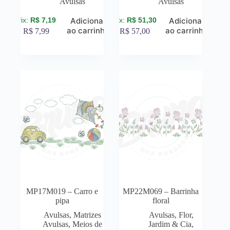
Avulsas
Avulsas
R$
7,19
R$
51,30
Adicionar
Adicionar
ao carrinho
ao carrinho
R$
7,99
R$
57,00
MP17M019 – Carro e
MP22M069 – Barrinha
pipa
floral
Avulsas
,
Matrizes
Avulsas
,
Flor,
Avulsas
,
Meios de
Jardim & Cia
,