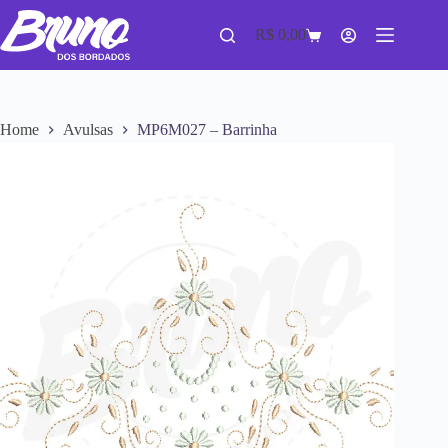
R$
0,00
Home
Avulsas
MP6M027 – Barrinha