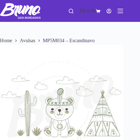
R$
0,00
Home
Avulsas
MP5M034 – Escandinavo