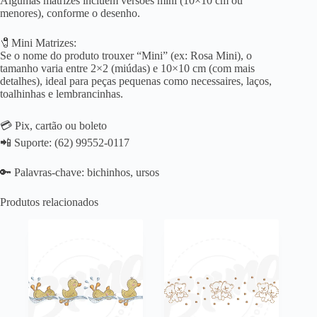
Algumas matrizes incluem versões mini (10×10 cm ou
menores), conforme o desenho.
🧷Mini Matrizes:
Se o nome do produto trouxer “Mini” (ex: Rosa Mini), o
tamanho varia entre 2×2 (miúdas) e 10×10 cm (com mais
detalhes), ideal para peças pequenas como necessaires, laços,
toalhinhas e lembrancinhas.
💳 Pix, cartão ou boleto
📲 Suporte: (62) 99552-0117
🔑 Palavras-chave: bichinhos, ursos
Produtos relacionados