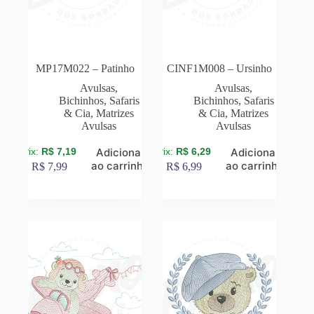
MP17M022 – Patinho
CINF1M008 – Ursinho
Avulsas
,
Avulsas
,
Bichinhos, Safaris
Bichinhos, Safaris
& Cia
,
Matrizes
& Cia
,
Matrizes
Avulsas
Avulsas
R$
7,19
R$
6,29
Adicionar
Adicionar
ao carrinho
ao carrinho
R$
7,99
R$
6,99