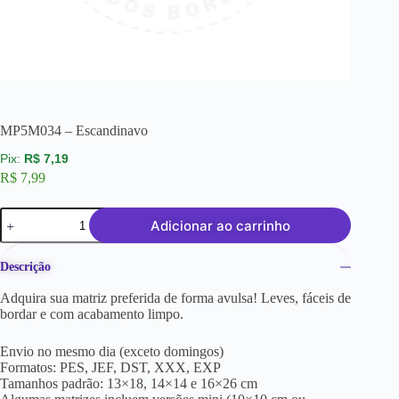
MP5M034 – Escandinavo
R$
7,19
R$
7,99
Adicionar ao carrinho
Descrição
Adquira sua matriz preferida de forma avulsa! Leves, fáceis de
bordar e com acabamento limpo.
Envio no mesmo dia (exceto domingos)
Formatos: PES, JEF, DST, XXX, EXP
Tamanhos padrão: 13×18, 14×14 e 16×26 cm