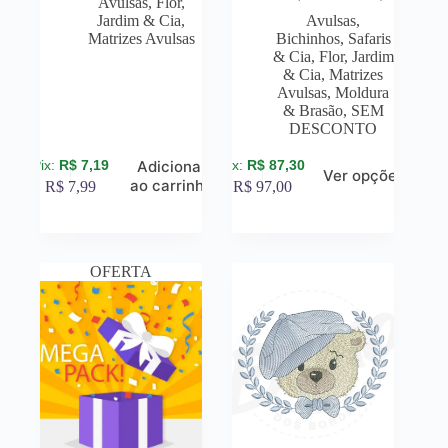
Avulsas
,
Flor,
Jardim & Cia
,
Avulsas
,
Matrizes Avulsas
Bichinhos, Safaris
& Cia
,
Flor, Jardim
& Cia
,
Matrizes
Avulsas
,
Moldura
& Brasão
,
SEM
DESCONTO
R$
7,19
R$
87,30
Adicionar
Ver opções
ao carrinho
R$
7,99
R$
97,00
OFERTA