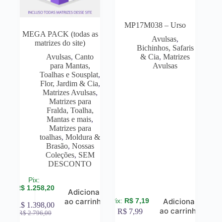
MP17M038 – Urso
MEGA PACK (todas as
Avulsas
,
matrizes do site)
Bichinhos, Safaris
Avulsas
,
Canto
& Cia
,
Matrizes
para Mantas,
Avulsas
Toalhas e Sousplat
,
Flor, Jardim & Cia
,
Matrizes Avulsas
,
Matrizes para
Fralda, Toalha,
Mantas e mais
,
Matrizes para
toalhas
,
Moldura &
Brasão
,
Nossas
Coleções
,
SEM
DESCONTO
R$
1.258,20
Adicionar
R$
7,19
ao carrinho
Adicionar
R$
1.398,00
ao carrinho
R$
7,99
R$
2.796,00