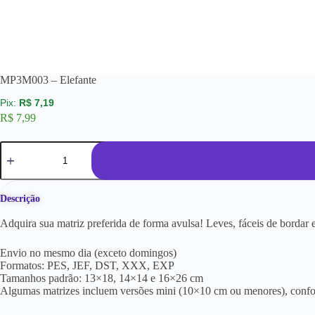
MP3M003 – Elefante
R$
7,19
R$
7,99
Descrição
Adquira sua matriz preferida de forma avulsa! Leves, fáceis de borda
Envio no mesmo dia (exceto domingos)
Formatos: PES, JEF, DST, XXX, EXP
Tamanhos padrão: 13×18, 14×14 e 16×26 cm
Algumas matrizes incluem versões mini (10×10 cm ou menores), conf