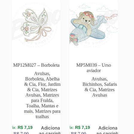
MP12M027 – Borboleta
MP5M039 – Urso
aviador
Avulsas
,
Borboleta, Abelha
Avulsas
,
& Cia
,
Flor, Jardim
Bichinhos, Safaris
& Cia
,
Matrizes
& Cia
,
Matrizes
Avulsas
,
Matrizes
Avulsas
para Fralda,
Toalha, Mantas e
mais
,
Matrizes para
toalhas
R$
7,19
R$
7,19
Adicionar
Adicionar
ao carrinho
ao carrinho
R$
7,99
R$
7,99