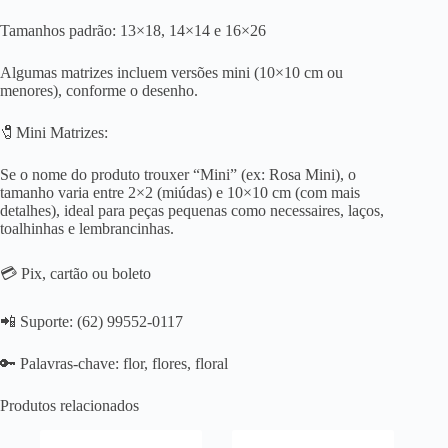
Tamanhos padrão: 13×18, 14×14 e 16×26
Algumas matrizes incluem versões mini (10×10 cm ou
menores), conforme o desenho.
🧷Mini Matrizes:
Se o nome do produto trouxer “Mini” (ex: Rosa Mini), o
tamanho varia entre 2×2 (miúdas) e 10×10 cm (com mais
detalhes), ideal para peças pequenas como necessaires, laços,
toalhinhas e lembrancinhas.
💳 Pix, cartão ou boleto
📲 Suporte: (62) 99552-0117
🔑 Palavras-chave: flor, flores, floral
Produtos relacionados