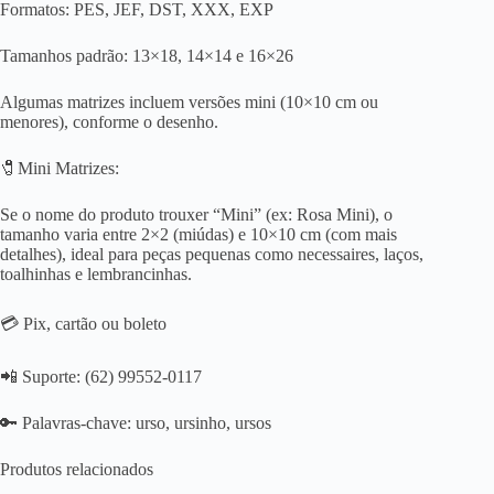
Formatos: PES, JEF, DST, XXX, EXP
Tamanhos padrão: 13×18, 14×14 e 16×26
Algumas matrizes incluem versões mini (10×10 cm ou
menores), conforme o desenho.
🧷Mini Matrizes:
Se o nome do produto trouxer “Mini” (ex: Rosa Mini), o
tamanho varia entre 2×2 (miúdas) e 10×10 cm (com mais
detalhes), ideal para peças pequenas como necessaires, laços,
toalhinhas e lembrancinhas.
💳 Pix, cartão ou boleto
📲 Suporte: (62) 99552-0117
🔑 Palavras-chave: urso, ursinho, ursos
Produtos relacionados