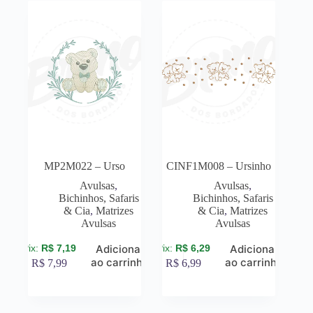
MP2M022 – Urso
CINF1M008 – Ursinho
Avulsas
,
Avulsas
,
Bichinhos, Safaris
Bichinhos, Safaris
& Cia
,
Matrizes
& Cia
,
Matrizes
Avulsas
Avulsas
R$
7,19
R$
6,29
Adicionar
Adicionar
ao carrinho
ao carrinho
R$
7,99
R$
6,99