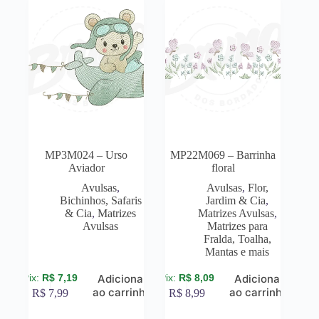
MP3M024 – Urso
MP22M069 – Barrinha
Aviador
floral
Avulsas
,
Avulsas
,
Flor,
Bichinhos, Safaris
Jardim & Cia
,
& Cia
,
Matrizes
Matrizes Avulsas
,
Avulsas
Matrizes para
Fralda, Toalha,
Mantas e mais
R$
7,19
R$
8,09
Adicionar
Adicionar
ao carrinho
ao carrinho
R$
7,99
R$
8,99