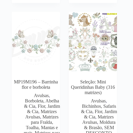
MP19M196 – Barrinha
Seleção: Mini
flor e borboleta
Queridinhas Baby (316
matrizes)
Avulsas
,
Borboleta, Abelha
Avulsas
,
& Cia
,
Flor, Jardim
Bichinhos, Safaris
& Cia
,
Matrizes
& Cia
,
Flor, Jardim
Avulsas
,
Matrizes
& Cia
,
Matrizes
para Fralda,
Avulsas
,
Moldura
Toalha, Mantas e
& Brasão
,
SEM
mais
,
Matrizes para
DESCONTO