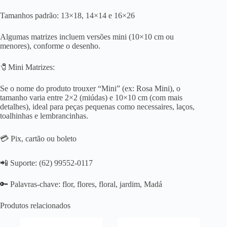
Tamanhos padrão: 13×18, 14×14 e 16×26
Algumas matrizes incluem versões mini (10×10 cm ou
menores), conforme o desenho.
🧷Mini Matrizes:
Se o nome do produto trouxer “Mini” (ex: Rosa Mini), o
tamanho varia entre 2×2 (miúdas) e 10×10 cm (com mais
detalhes), ideal para peças pequenas como necessaires, laços,
toalhinhas e lembrancinhas.
💳 Pix, cartão ou boleto
📲 Suporte: (62) 99552-0117
🔑 Palavras-chave: flor, flores, floral, jardim, Madá
Produtos relacionados