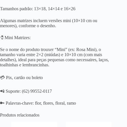
Tamanhos padrão: 13×18, 14×14 e 16×26
Algumas matrizes incluem versões mini (10×10 cm ou
menores), conforme o desenho.
🧷Mini Matrizes:
Se o nome do produto trouxer “Mini” (ex: Rosa Mini), o
tamanho varia entre 2×2 (miúdas) e 10×10 cm (com mais
detalhes), ideal para peças pequenas como necessaires, laços,
toalhinhas e lembrancinhas.
💳 Pix, cartão ou boleto
📲 Suporte: (62) 99552-0117
🔑 Palavras-chave: flor, flores, floral, ramo
Produtos relacionados