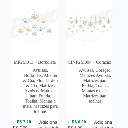
MP2M013 – Borboleta
CINF2M004 – Coração
Avulsas
,
Avulsas
,
Coração
,
Borboleta, Abelha
Matrizes Avulsas
,
& Cia
,
Flor, Jardim
Matrizes para
& Cia
,
Matrizes
Fralda, Toalha,
Avulsas
,
Matrizes
Mantas e mais
,
para Fralda,
Matrizes para
Toalha, Mantas e
toalhas
mais
,
Matrizes para
toalhas
R$
7,19
R$
6,29
Adicionar
Adicionar
ao carrinho
ao carrinho
R$
7,99
R$
6,99