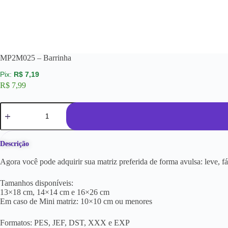
MP2M025 – Barrinha
R$
7,19
R$
7,99
Descrição
Agora você pode adquirir sua matriz preferida de forma avulsa: leve, f
Tamanhos disponíveis:
13×18 cm, 14×14 cm e 16×26 cm
Em caso de Mini matriz: 10×10 cm ou menores
Formatos: PES, JEF, DST, XXX e EXP