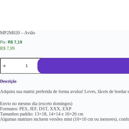
MP2M020 – Avião
R$
7,19
R$
7,99
Descrição
Adquira sua matriz preferida de forma avulsa! Leves, fáceis de borda
Envio no mesmo dia (exceto domingos)
Formatos: PES, JEF, DST, XXX, EXP
Tamanhos padrão: 13×18, 14×14 e 16×26 cm
Algumas matrizes incluem versões mini (10×10 cm ou menores), conf