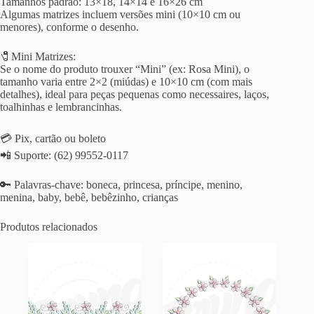
Tamanhos padrão: 13×18, 14×14 e 16×26 cm
Algumas matrizes incluem versões mini (10×10 cm ou
menores), conforme o desenho.
🧷Mini Matrizes:
Se o nome do produto trouxer “Mini” (ex: Rosa Mini), o
tamanho varia entre 2×2 (miúdas) e 10×10 cm (com mais
detalhes), ideal para peças pequenas como necessaires, laços,
toalhinhas e lembrancinhas.
💳 Pix, cartão ou boleto
📲 Suporte: (62) 99552-0117
🔑 Palavras-chave: boneca, princesa, príncipe, menino,
menina, baby, bebê, bebêzinho, crianças
Produtos relacionados