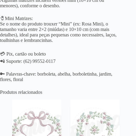
Algumas matrizes incluem versões mini (10×10 cm ou
menores), conforme o desenho.
🧷Mini Matrizes:
Se o nome do produto trouxer “Mini” (ex: Rosa Mini), o
tamanho varia entre 2×2 (miúdas) e 10×10 cm (com mais
detalhes), ideal para peças pequenas como necessaires, laços,
toalhinhas e lembrancinhas.
💳 Pix, cartão ou boleto
📲 Suporte: (62) 99552-0117
🔑 Palavras-chave: borboleta, abelha, borboletinha, jardim,
flores, floral
Produtos relacionados