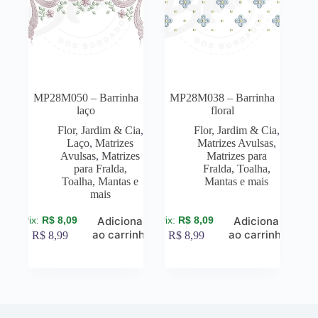
MP28M050 – Barrinha
MP28M038 – Barrinha
laço
floral
Flor, Jardim & Cia
,
Flor, Jardim & Cia
,
Laço
,
Matrizes
Matrizes Avulsas
,
Avulsas
,
Matrizes
Matrizes para
para Fralda,
Fralda, Toalha,
Toalha, Mantas e
Mantas e mais
mais
R$
8,09
R$
8,09
Adicionar
Adicionar
ao carrinho
ao carrinho
R$
8,99
R$
8,99