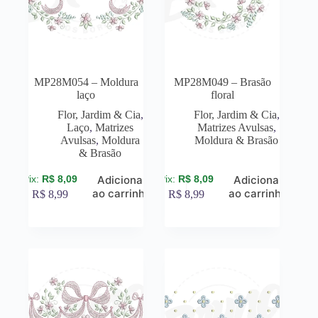
MP28M054 – Moldura
MP28M049 – Brasão
laço
floral
Flor, Jardim & Cia
,
Flor, Jardim & Cia
,
Laço
,
Matrizes
Matrizes Avulsas
,
Avulsas
,
Moldura
Moldura & Brasão
& Brasão
R$
8,09
R$
8,09
Adicionar
Adicionar
ao carrinho
ao carrinho
R$
8,99
R$
8,99