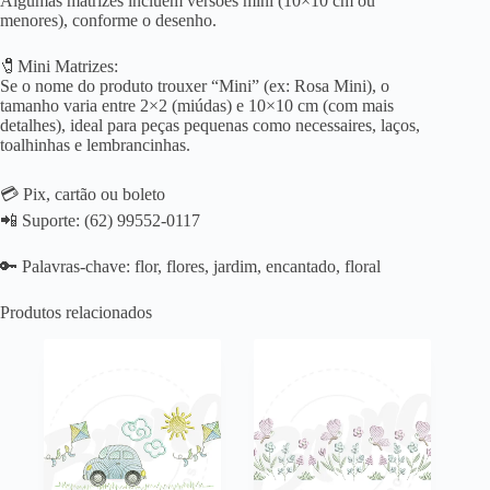
Algumas matrizes incluem versões mini (10×10 cm ou
menores), conforme o desenho.
🧷Mini Matrizes:
Se o nome do produto trouxer “Mini” (ex: Rosa Mini), o
tamanho varia entre 2×2 (miúdas) e 10×10 cm (com mais
detalhes), ideal para peças pequenas como necessaires, laços,
toalhinhas e lembrancinhas.
💳 Pix, cartão ou boleto
📲 Suporte: (62) 99552-0117
🔑 Palavras-chave: flor, flores, jardim, encantado, floral
Produtos relacionados