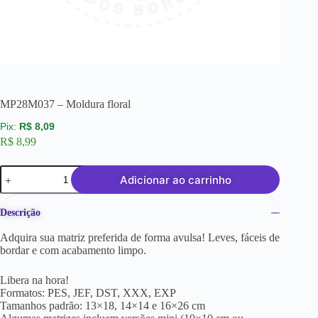
MP28M037 – Moldura floral
R$
8,09
R$
8,99
Adicionar ao carrinho
Descrição
Adquira sua matriz preferida de forma avulsa! Leves, fáceis de
bordar e com acabamento limpo.
Libera na hora!
Formatos: PES, JEF, DST, XXX, EXP
Tamanhos padrão: 13×18, 14×14 e 16×26 cm