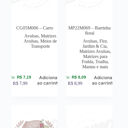
CG05M006 – Carro
MP22M069 – Barrinha
floral
Avulsas
,
Matrizes
Avulsas
,
Meios de
Avulsas
,
Flor,
Transporte
Jardim & Cia
,
Matrizes Avulsas
,
Matrizes para
Fralda, Toalha,
Mantas e mais
R$
7,19
R$
8,09
Adicionar
Adicionar
ao carrinho
ao carrinho
R$
7,99
R$
8,99