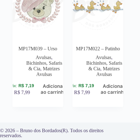
MP17M039 – Urso
MP17M022 – Patinho
Avulsas
,
Avulsas
,
Bichinhos, Safaris
Bichinhos, Safaris
& Cia
,
Matrizes
& Cia
,
Matrizes
Avulsas
Avulsas
R$
7,19
R$
7,19
Adicionar
Adicionar
ao carrinho
ao carrinho
R$
7,99
R$
7,99
© 2026 – Bruno dos Bordados(R). Todos os direitos
reservados.