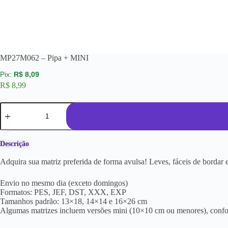
MP27M062 – Pipa + MINI
R$
8,09
R$
8,99
Descrição
Adquira sua matriz preferida de forma avulsa! Leves, fáceis de borda
Envio no mesmo dia (exceto domingos)
Formatos: PES, JEF, DST, XXX, EXP
Tamanhos padrão: 13×18, 14×14 e 16×26 cm
Algumas matrizes incluem versões mini (10×10 cm ou menores), conf