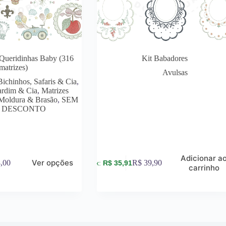
 Queridinhas Baby (316
Kit Babadores
matrizes)
Avulsas
Bichinhos, Safaris & Cia
,
Jardim & Cia
,
Matrizes
Moldura & Brasão
,
SEM
DESCONTO
Adicionar a
Ver opções
,00
R$
39,90
R$
35,91
carrinho