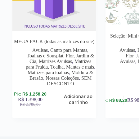
Seleção: Mini
MEGA PACK (todas as matrizes do site)
Avulsas
,
Canto para Mantas,
Avulsas
,
Toalhas e Sousplat
,
Flor, Jardim &
Flor, 
Cia
,
Matrizes Avulsas
,
Matrizes
Avulsas
,
para Fralda, Toalha, Mantas e mais
,
Matrizes para toalhas
,
Moldura &
Brasão
,
Nossas Coleções
,
SEM
DESCONTO
R$
1.258,20
Adicionar ao
R$
1.398,00
R$
98
R$
88,20
carrinho
R$
2.796,00