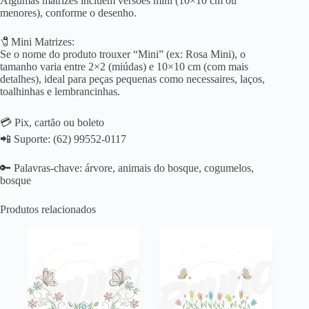
Algumas matrizes incluem versões mini (10×10 cm ou
menores), conforme o desenho.
🧷Mini Matrizes:
Se o nome do produto trouxer “Mini” (ex: Rosa Mini), o
tamanho varia entre 2×2 (miúdas) e 10×10 cm (com mais
detalhes), ideal para peças pequenas como necessaires, laços,
toalhinhas e lembrancinhas.
💳 Pix, cartão ou boleto
📲 Suporte: (62) 99552-0117
🔑 Palavras-chave: árvore, animais do bosque, cogumelos,
bosque
Produtos relacionados