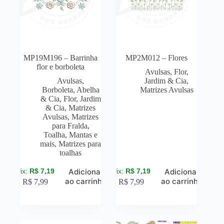
MP19M196 – Barrinha
MP2M012 – Flores
flor e borboleta
Avulsas
,
Flor,
Avulsas
,
Jardim & Cia
,
Borboleta, Abelha
Matrizes Avulsas
& Cia
,
Flor, Jardim
& Cia
,
Matrizes
Avulsas
,
Matrizes
para Fralda,
Toalha, Mantas e
mais
,
Matrizes para
toalhas
R$
7,19
R$
7,19
Adicionar
Adicionar
ao carrinho
ao carrinho
R$
7,99
R$
7,99