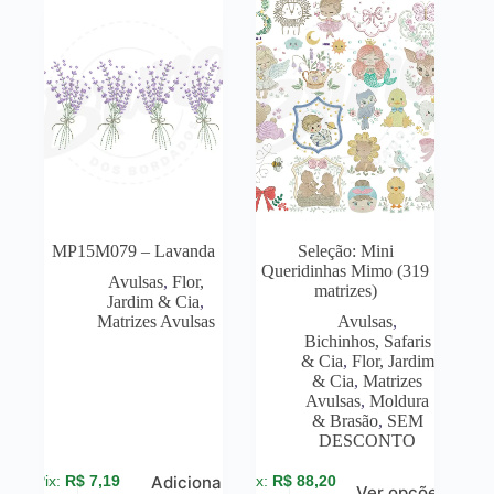
MP15M079 – Lavanda
Seleção: Mini
Queridinhas Mimo (319
Avulsas
,
Flor,
matrizes)
Jardim & Cia
,
Matrizes Avulsas
Avulsas
,
Bichinhos, Safaris
& Cia
,
Flor, Jardim
& Cia
,
Matrizes
Avulsas
,
Moldura
& Brasão
,
SEM
DESCONTO
R$
7,19
R$
88,20
Adicionar
Ver opções