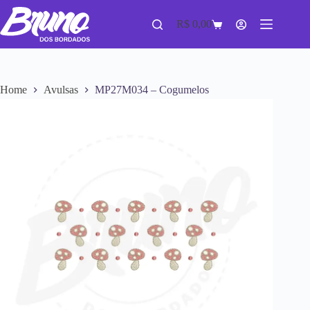
R$
0,00
Home
Avulsas
MP27M034 – Cogumelos