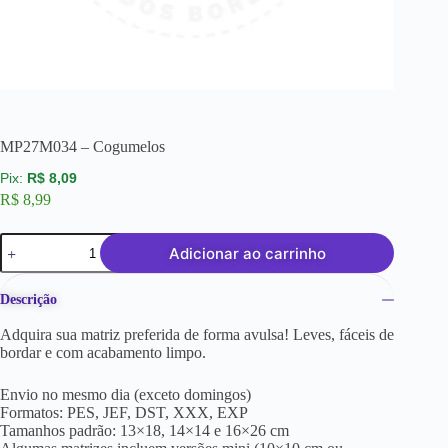
MP27M034 – Cogumelos
R$
8,09
R$
8,99
Adicionar ao carrinho
Descrição
Adquira sua matriz preferida de forma avulsa! Leves, fáceis de
bordar e com acabamento limpo.
Envio no mesmo dia (exceto domingos)
Formatos: PES, JEF, DST, XXX, EXP
Tamanhos padrão: 13×18, 14×14 e 16×26 cm