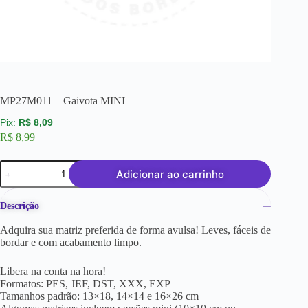
MP27M011 – Gaivota MINI
R$
8,09
R$
8,99
Adicionar ao carrinho
Descrição
Adquira sua matriz preferida de forma avulsa! Leves, fáceis de
bordar e com acabamento limpo.
Libera na conta na hora!
Formatos: PES, JEF, DST, XXX, EXP
Tamanhos padrão: 13×18, 14×14 e 16×26 cm