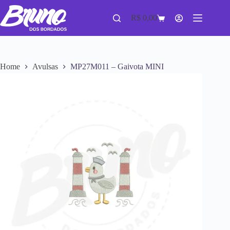
R$
0,00
Home
Avulsas
MP27M011 – Gaivota MINI