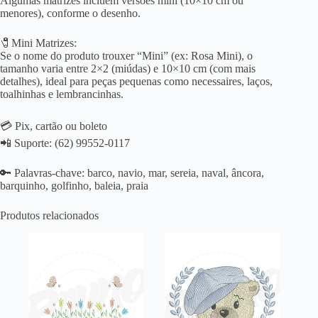
Algumas matrizes incluem versões mini (10×10 cm ou
menores), conforme o desenho.
🧷Mini Matrizes:
Se o nome do produto trouxer “Mini” (ex: Rosa Mini), o
tamanho varia entre 2×2 (miúdas) e 10×10 cm (com mais
detalhes), ideal para peças pequenas como necessaires, laços,
toalhinhas e lembrancinhas.
💳 Pix, cartão ou boleto
📲 Suporte: (62) 99552-0117
🔑 Palavras-chave: barco, navio, mar, sereia, naval, âncora,
barquinho, golfinho, baleia, praia
Produtos relacionados