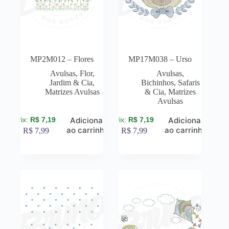
MP2M012 – Flores
MP17M038 – Urso
Avulsas
,
Flor,
Avulsas
,
Jardim & Cia
,
Bichinhos, Safaris
Matrizes Avulsas
& Cia
,
Matrizes
Avulsas
R$
7,19
R$
7,19
Adicionar
Adicionar
ao carrinho
ao carrinho
R$
7,99
R$
7,99