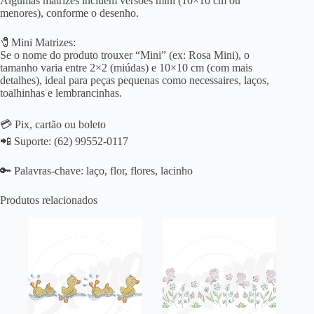
Algumas matrizes incluem versões mini (10×10 cm ou
menores), conforme o desenho.
🧷Mini Matrizes:
Se o nome do produto trouxer “Mini” (ex: Rosa Mini), o
tamanho varia entre 2×2 (miúdas) e 10×10 cm (com mais
detalhes), ideal para peças pequenas como necessaires, laços,
toalhinhas e lembrancinhas.
💳 Pix, cartão ou boleto
📲 Suporte: (62) 99552-0117
🔑 Palavras-chave: laço, flor, flores, lacinho
Produtos relacionados