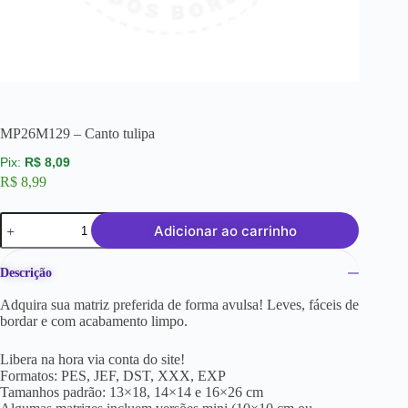
MP26M129 – Canto tulipa
R$
8,09
R$
8,99
Adicionar ao carrinho
Descrição
Adquira sua matriz preferida de forma avulsa! Leves, fáceis de
bordar e com acabamento limpo.
Libera na hora via conta do site!
Formatos: PES, JEF, DST, XXX, EXP
Tamanhos padrão: 13×18, 14×14 e 16×26 cm