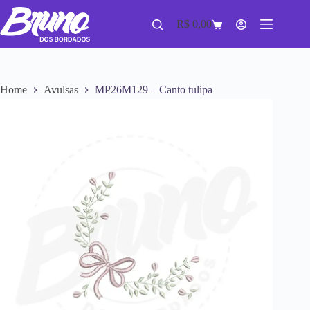
R$
0,00
Home
Avulsas
MP26M129 – Canto tulipa