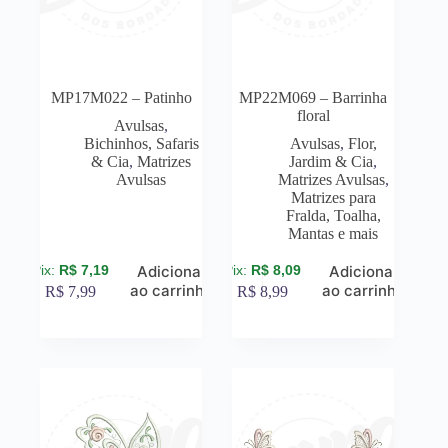
MP17M022 – Patinho
MP22M069 – Barrinha
floral
Avulsas
,
Bichinhos, Safaris
Avulsas
,
Flor,
& Cia
,
Matrizes
Jardim & Cia
,
Avulsas
Matrizes Avulsas
,
Matrizes para
Fralda, Toalha,
Mantas e mais
R$
7,19
R$
8,09
Adicionar
Adicionar
ao carrinho
ao carrinho
R$
7,99
R$
8,99