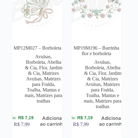
MP12M027 – Borboleta
MP19M196 – Barrinha
flor e borboleta
Avulsas
,
Borboleta, Abelha
Avulsas
,
& Cia
,
Flor, Jardim
Borboleta, Abelha
& Cia
,
Matrizes
& Cia
,
Flor, Jardim
Avulsas
,
Matrizes
& Cia
,
Matrizes
para Fralda,
Avulsas
,
Matrizes
Toalha, Mantas e
para Fralda,
mais
,
Matrizes para
Toalha, Mantas e
toalhas
mais
,
Matrizes para
toalhas
R$
7,19
R$
7,19
Adicionar
Adicionar
ao carrinho
ao carrinho
R$
7,99
R$
7,99