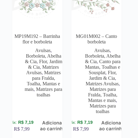
MP19M192 – Barrinha
MG01M002 – Canto
flor e borboleta
borboleta
Avulsas
,
Avulsas
,
Borboleta, Abelha
Borboleta, Abelha
& Cia
,
Flor, Jardim
& Cia
,
Canto para
& Cia
,
Matrizes
Mantas, Toalhas e
Avulsas
,
Matrizes
Sousplat
,
Flor,
para Fralda,
Jardim & Cia
,
Toalha, Mantas e
Matrizes Avulsas
,
mais
,
Matrizes para
Matrizes para
toalhas
Fralda, Toalha,
Mantas e mais
,
Matrizes para
toalhas
R$
7,19
R$
7,19
Adicionar
Adicionar
ao carrinho
ao carrinho
R$
7,99
R$
7,99