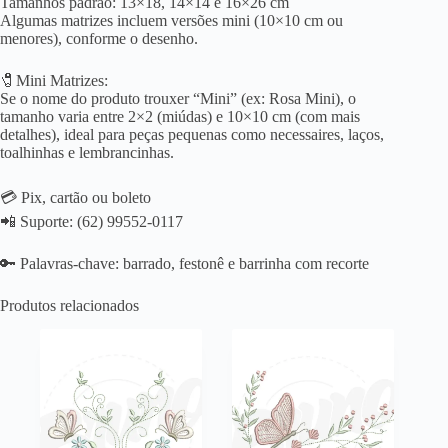
Tamanhos padrão: 13×18, 14×14 e 16×26 cm
Algumas matrizes incluem versões mini (10×10 cm ou
menores), conforme o desenho.
🧷Mini Matrizes:
Se o nome do produto trouxer “Mini” (ex: Rosa Mini), o
tamanho varia entre 2×2 (miúdas) e 10×10 cm (com mais
detalhes), ideal para peças pequenas como necessaires, laços,
toalhinhas e lembrancinhas.
💳 Pix, cartão ou boleto
📲 Suporte: (62) 99552-0117
🔑 Palavras-chave: barrado, festonê e barrinha com recorte
Produtos relacionados