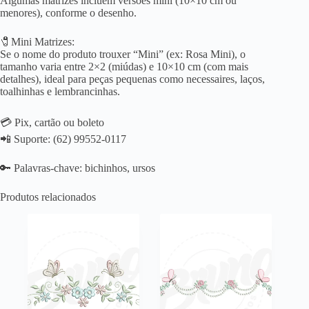
Algumas matrizes incluem versões mini (10×10 cm ou
menores), conforme o desenho.
🧷Mini Matrizes:
Se o nome do produto trouxer “Mini” (ex: Rosa Mini), o
tamanho varia entre 2×2 (miúdas) e 10×10 cm (com mais
detalhes), ideal para peças pequenas como necessaires, laços,
toalhinhas e lembrancinhas.
💳 Pix, cartão ou boleto
📲 Suporte: (62) 99552-0117
🔑 Palavras-chave: bichinhos, ursos
Produtos relacionados