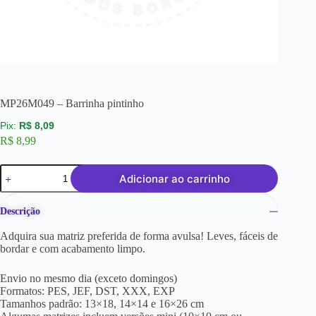
MP26M049 – Barrinha pintinho
R$
8,09
R$
8,99
Adicionar ao carrinho
Descrição
Adquira sua matriz preferida de forma avulsa! Leves, fáceis de
bordar e com acabamento limpo.
Envio no mesmo dia (exceto domingos)
Formatos: PES, JEF, DST, XXX, EXP
Tamanhos padrão: 13×18, 14×14 e 16×26 cm