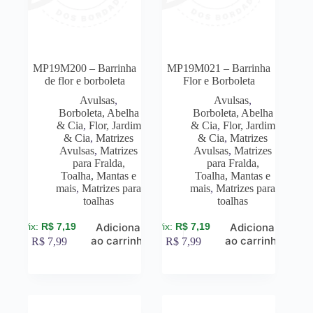
MP19M200 – Barrinha
MP19M021 – Barrinha
de flor e borboleta
Flor e Borboleta
Avulsas
,
Avulsas
,
Borboleta, Abelha
Borboleta, Abelha
& Cia
,
Flor, Jardim
& Cia
,
Flor, Jardim
& Cia
,
Matrizes
& Cia
,
Matrizes
Avulsas
,
Matrizes
Avulsas
,
Matrizes
para Fralda,
para Fralda,
Toalha, Mantas e
Toalha, Mantas e
mais
,
Matrizes para
mais
,
Matrizes para
toalhas
toalhas
R$
7,19
R$
7,19
Adicionar
Adicionar
ao carrinho
ao carrinho
R$
7,99
R$
7,99