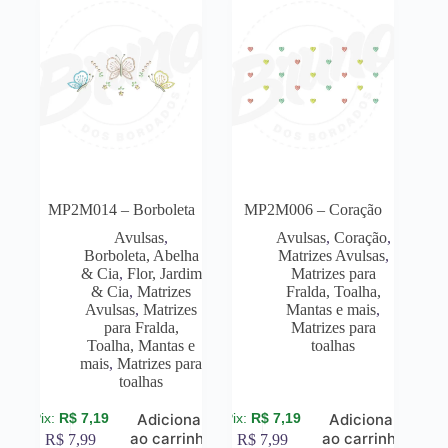
MP2M014 – Borboleta
MP2M006 – Coração
Avulsas
,
Avulsas
,
Coração
,
Borboleta, Abelha
Matrizes Avulsas
,
& Cia
,
Flor, Jardim
Matrizes para
& Cia
,
Matrizes
Fralda, Toalha,
Avulsas
,
Matrizes
Mantas e mais
,
para Fralda,
Matrizes para
Toalha, Mantas e
toalhas
mais
,
Matrizes para
toalhas
R$
7,19
R$
7,19
Adicionar
Adicionar
ao carrinho
ao carrinho
R$
7,99
R$
7,99