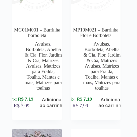
MG01M001 – Barrinha
MP19M021 – Barrinha
borboleta
Flor e Borboleta
Avulsas
,
Avulsas
,
Borboleta, Abelha
Borboleta, Abelha
& Cia
,
Flor, Jardim
& Cia
,
Flor, Jardim
& Cia
,
Matrizes
& Cia
,
Matrizes
Avulsas
,
Matrizes
Avulsas
,
Matrizes
para Fralda,
para Fralda,
Toalha, Mantas e
Toalha, Mantas e
mais
,
Matrizes para
mais
,
Matrizes para
toalhas
toalhas
R$
7,19
R$
7,19
Adicionar
Adicionar
ao carrinho
ao carrinho
R$
7,99
R$
7,99