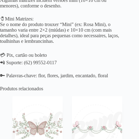
Algumas matrizes incluem versões mini (10×10 cm ou
menores), conforme o desenho.
🧷Mini Matrizes:
Se o nome do produto trouxer “Mini” (ex: Rosa Mini), o
tamanho varia entre 2×2 (miúdas) e 10×10 cm (com mais
detalhes), ideal para peças pequenas como necessaires, laços,
toalhinhas e lembrancinhas.
💳 Pix, cartão ou boleto
📲 Suporte: (62) 99552-0117
🔑 Palavras-chave: flor, flores, jardim, encantado, floral
Produtos relacionados