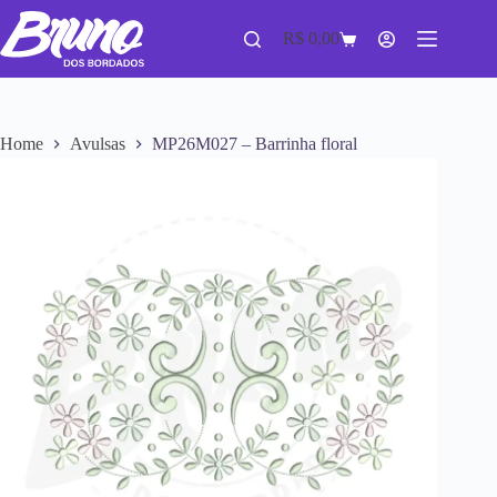
R$
0,00
Home
Avulsas
MP26M027 – Barrinha floral