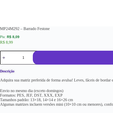
MP24M292 – Barrado Festone
R$
8,09
R$
8,99
Descrição
Adquira sua matriz preferida de forma avulsa! Leves, fáceis de borda
Envio no mesmo dia (exceto domingos)
Formatos: PES, JEF, DST, XXX, EXP
Tamanhos padrão: 13×18, 14×14 e 16×26 cm
Algumas matrizes incluem versões mini (10×10 cm ou menores), conf