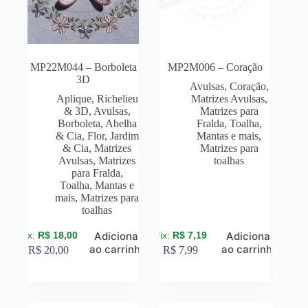
MP22M044 – Borboleta
MP2M006 – Coração
3D
Avulsas
,
Coração
,
Aplique, Richelieu
Matrizes Avulsas
,
& 3D
,
Avulsas
,
Matrizes para
Borboleta, Abelha
Fralda, Toalha,
& Cia
,
Flor, Jardim
Mantas e mais
,
& Cia
,
Matrizes
Matrizes para
Avulsas
,
Matrizes
toalhas
para Fralda,
Toalha, Mantas e
mais
,
Matrizes para
toalhas
R$
18,00
R$
7,19
Adicionar
Adicionar
ao carrinho
ao carrinho
R$
20,00
R$
7,99