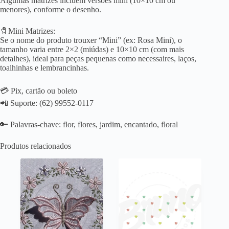
Algumas matrizes incluem versões mini (10×10 cm ou
menores), conforme o desenho.
🧷Mini Matrizes:
Se o nome do produto trouxer “Mini” (ex: Rosa Mini), o
tamanho varia entre 2×2 (miúdas) e 10×10 cm (com mais
detalhes), ideal para peças pequenas como necessaires, laços,
toalhinhas e lembrancinhas.
💳 Pix, cartão ou boleto
📲 Suporte: (62) 99552-0117
🔑 Palavras-chave: flor, flores, jardim, encantado, floral
Produtos relacionados