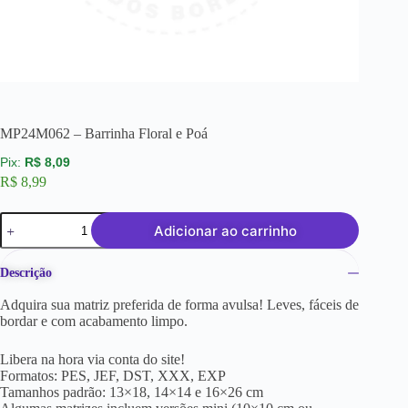
MP24M062 – Barrinha Floral e Poá
R$
8,09
R$
8,99
Adicionar ao carrinho
Descrição
Adquira sua matriz preferida de forma avulsa! Leves, fáceis de
bordar e com acabamento limpo.
Libera na hora via conta do site!
Formatos: PES, JEF, DST, XXX, EXP
Tamanhos padrão: 13×18, 14×14 e 16×26 cm