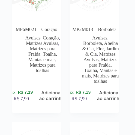
MP6M021 – Coração
MP2M013 – Borboleta
Avulsas
,
Coração
,
Avulsas
,
Matrizes Avulsas
,
Borboleta, Abelha
Matrizes para
& Cia
,
Flor, Jardim
Fralda, Toalha,
& Cia
,
Matrizes
Mantas e mais
,
Avulsas
,
Matrizes
Matrizes para
para Fralda,
toalhas
Toalha, Mantas e
mais
,
Matrizes para
toalhas
R$
7,19
R$
7,19
Adicionar
Adicionar
ao carrinho
ao carrinho
R$
7,99
R$
7,99