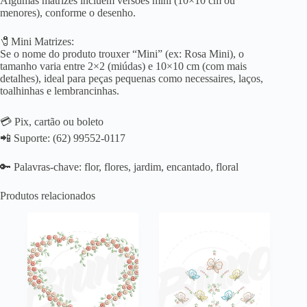
Algumas matrizes incluem versões mini (10×10 cm ou
menores), conforme o desenho.
🧷Mini Matrizes:
Se o nome do produto trouxer “Mini” (ex: Rosa Mini), o
tamanho varia entre 2×2 (miúdas) e 10×10 cm (com mais
detalhes), ideal para peças pequenas como necessaires, laços,
toalhinhas e lembrancinhas.
💳 Pix, cartão ou boleto
📲 Suporte: (62) 99552-0117
🔑 Palavras-chave: flor, flores, jardim, encantado, floral
Produtos relacionados