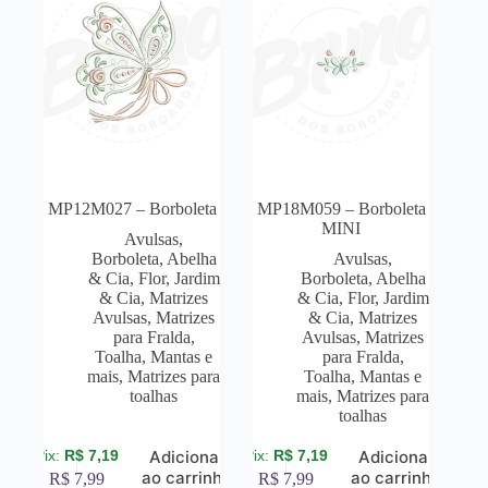
MP12M027 – Borboleta
MP18M059 – Borboleta
MINI
Avulsas
,
Borboleta, Abelha
Avulsas
,
& Cia
,
Flor, Jardim
Borboleta, Abelha
& Cia
,
Matrizes
& Cia
,
Flor, Jardim
Avulsas
,
Matrizes
& Cia
,
Matrizes
para Fralda,
Avulsas
,
Matrizes
Toalha, Mantas e
para Fralda,
mais
,
Matrizes para
Toalha, Mantas e
toalhas
mais
,
Matrizes para
toalhas
R$
7,19
R$
7,19
Adicionar
Adicionar
ao carrinho
ao carrinho
R$
7,99
R$
7,99