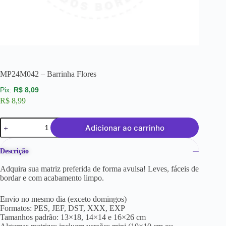
MP24M042 – Barrinha Flores
R$
8,09
R$
8,99
Adicionar ao carrinho
Descrição
Adquira sua matriz preferida de forma avulsa! Leves, fáceis de
bordar e com acabamento limpo.
Envio no mesmo dia (exceto domingos)
Formatos: PES, JEF, DST, XXX, EXP
Tamanhos padrão: 13×18, 14×14 e 16×26 cm