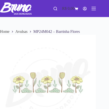
R$
0,00
Home
Avulsas
MP24M042 – Barrinha Flores