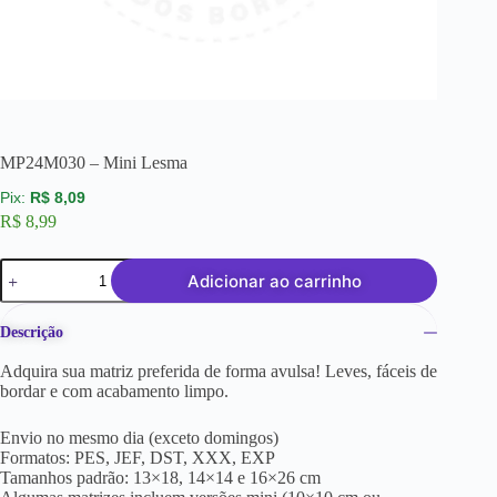
MP24M030 – Mini Lesma
R$
8,09
R$
8,99
Adicionar ao carrinho
Descrição
Adquira sua matriz preferida de forma avulsa! Leves, fáceis de
bordar e com acabamento limpo.
Envio no mesmo dia (exceto domingos)
Formatos: PES, JEF, DST, XXX, EXP
Tamanhos padrão: 13×18, 14×14 e 16×26 cm