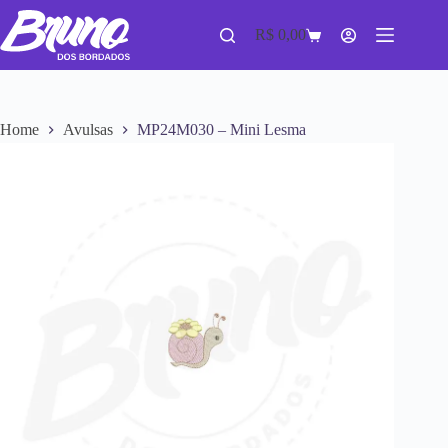
R$
0,00
Home
Avulsas
MP24M030 – Mini Lesma