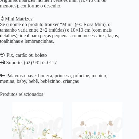
Algumas matrizes incluem versões mini (10×10 cm ou
menores), conforme o desenho.
🧷Mini Matrizes:
Se o nome do produto trouxer “Mini” (ex: Rosa Mini), o
tamanho varia entre 2×2 (miúdas) e 10×10 cm (com mais
detalhes), ideal para peças pequenas como necessaires, laços,
toalhinhas e lembrancinhas.
💳 Pix, cartão ou boleto
📲 Suporte: (62) 99552-0117
🔑 Palavras-chave: boneca, princesa, príncipe, menino,
menina, baby, bebê, bebêzinho, crianças
Produtos relacionados