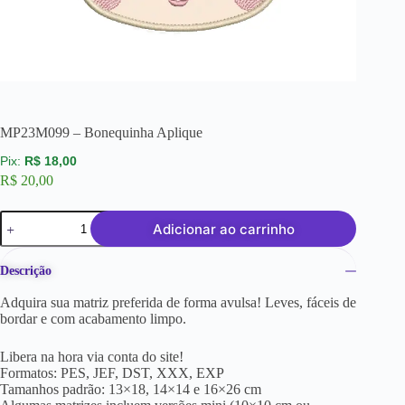
MP23M099 – Bonequinha Aplique
R$
18,00
R$
20,00
Adicionar ao carrinho
Descrição
Adquira sua matriz preferida de forma avulsa! Leves, fáceis de
bordar e com acabamento limpo.
Libera na hora via conta do site!
Formatos: PES, JEF, DST, XXX, EXP
Tamanhos padrão: 13×18, 14×14 e 16×26 cm