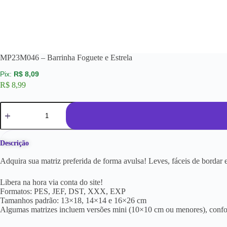
MP23M046 – Barrinha Foguete e Estrela
R$
8,09
R$
8,99
Descrição
Adquira sua matriz preferida de forma avulsa! Leves, fáceis de borda
Libera na hora via conta do site!
Formatos: PES, JEF, DST, XXX, EXP
Tamanhos padrão: 13×18, 14×14 e 16×26 cm
Algumas matrizes incluem versões mini (10×10 cm ou menores), conf