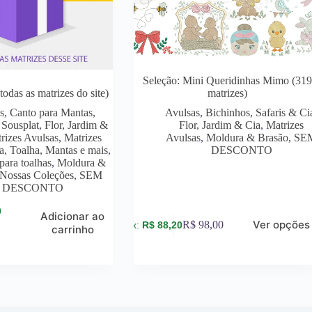
Seleção: Mini Queridinhas Mimo (31
as as matrizes do site)
matrizes)
s
,
Canto para Mantas,
Avulsas
,
Bichinhos, Safaris & Ci
 Sousplat
,
Flor, Jardim &
Flor, Jardim & Cia
,
Matrizes
rizes Avulsas
,
Matrizes
Avulsas
,
Moldura & Brasão
,
SE
a, Toalha, Mantas e mais
,
DESCONTO
para toalhas
,
Moldura &
Nossas Coleções
,
SEM
DESCONTO
0
Adicionar ao
Ver opções
R$
98,00
R$
88,20
carrinho