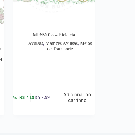
9
MP6M018 – Bicicleta
Avulsas
,
Matrizes Avulsas
,
Meios
a
,
de Transporte
M
Adicionar ao
R$
7,99
R$
7,19
carrinho