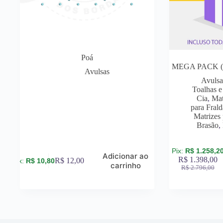
Poá
MEGA PACK (tod
Avulsas
Avulsa
Toalhas e
Cia
,
Mat
para Frald
Matrizes 
Brasão
,
R$
1.258,2
Adicionar ao
R$
1.398,00
R$
12,00
R$
10,80
carrinho
R$
2.796,00