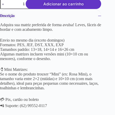
Adicionar ao carrinho
Descrição
Adquira sua matriz preferida de forma avulsa! Leves, fáceis de
bordar e com acabamento limpo.
Envio no mesmo dia (exceto domingos)
Formatos: PES, JEF, DST, XXX, EXP
Tamanhos padrão: 13×18, 14×14 e 16×26 cm
Algumas matrizes incluem versões mini (10×10 cm ou
menores), conforme o desenho.
🧷Mini Matrizes:
Se o nome do produto trouxer “Mini” (ex: Rosa Mini), o
tamanho varia entre 2×2 (miúdas) e 10×10 cm (com mais
detalhes), ideal para peças pequenas como necessaires, laços,
toalhinhas e lembrancinhas.
💳 Pix, cartão ou boleto
📲 Suporte: (62) 99552-0117