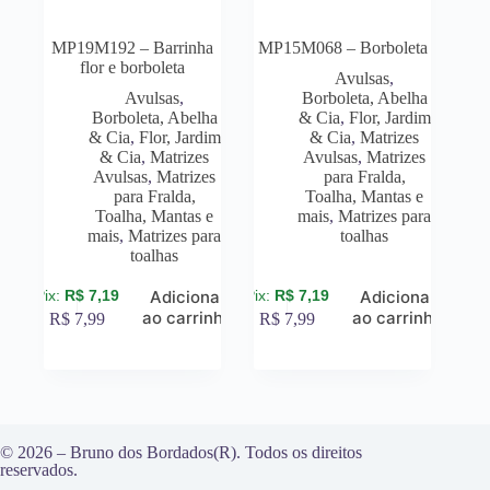
MP19M192 – Barrinha
MP15M068 – Borboleta
flor e borboleta
Avulsas
,
Avulsas
,
Borboleta, Abelha
Borboleta, Abelha
& Cia
,
Flor, Jardim
& Cia
,
Flor, Jardim
& Cia
,
Matrizes
& Cia
,
Matrizes
Avulsas
,
Matrizes
Avulsas
,
Matrizes
para Fralda,
para Fralda,
Toalha, Mantas e
Toalha, Mantas e
mais
,
Matrizes para
mais
,
Matrizes para
toalhas
toalhas
R$
7,19
R$
7,19
Adicionar
Adicionar
ao carrinho
ao carrinho
R$
7,99
R$
7,99
© 2026 – Bruno dos Bordados(R). Todos os direitos
reservados.