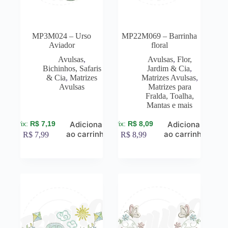
MP3M024 – Urso
MP22M069 – Barrinha
Aviador
floral
Avulsas
,
Avulsas
,
Flor,
Bichinhos, Safaris
Jardim & Cia
,
& Cia
,
Matrizes
Matrizes Avulsas
,
Avulsas
Matrizes para
Fralda, Toalha,
Mantas e mais
R$
7,19
R$
8,09
Adicionar
Adicionar
ao carrinho
ao carrinho
R$
7,99
R$
8,99