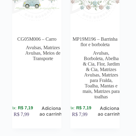
CG05M006 – Carro
MP19M196 – Barrinha
flor e borboleta
Avulsas
,
Matrizes
Avulsas
,
Meios de
Avulsas
,
Transporte
Borboleta, Abelha
& Cia
,
Flor, Jardim
& Cia
,
Matrizes
Avulsas
,
Matrizes
para Fralda,
Toalha, Mantas e
mais
,
Matrizes para
toalhas
R$
7,19
R$
7,19
Adicionar
Adicionar
ao carrinho
ao carrinho
R$
7,99
R$
7,99