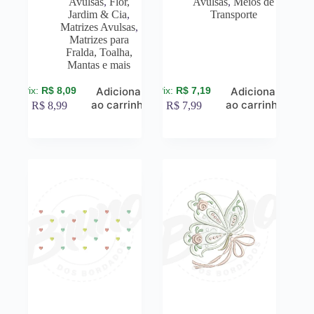
Avulsas
,
Flor,
Avulsas
,
Meios de
Jardim & Cia
,
Transporte
Matrizes Avulsas
,
Matrizes para
Fralda, Toalha,
Mantas e mais
R$
8,09
R$
7,19
Adicionar
Adicionar
ao carrinho
ao carrinho
R$
8,99
R$
7,99