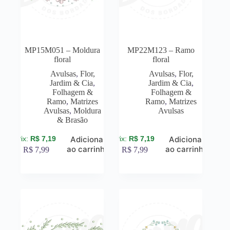
MP15M051 – Moldura
MP22M123 – Ramo
floral
floral
Avulsas
,
Flor,
Avulsas
,
Flor,
Jardim & Cia
,
Jardim & Cia
,
Folhagem &
Folhagem &
Ramo
,
Matrizes
Ramo
,
Matrizes
Avulsas
,
Moldura
Avulsas
& Brasão
R$
7,19
R$
7,19
Adicionar
Adicionar
ao carrinho
ao carrinho
R$
7,99
R$
7,99