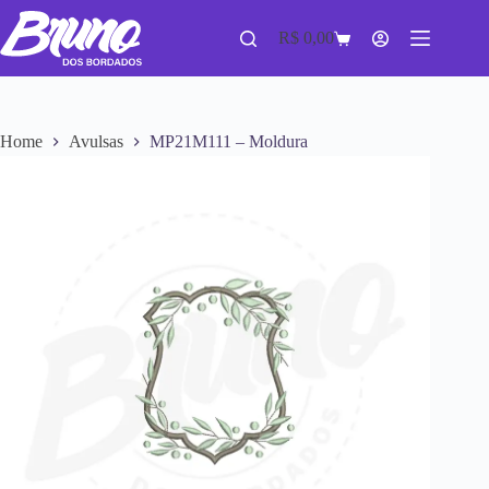
R$
0,00
Home
Avulsas
MP21M111 – Moldura