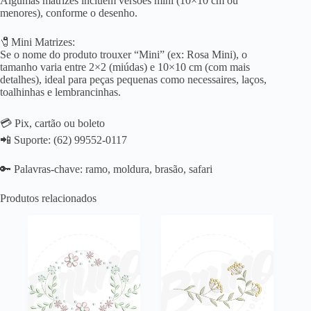
Algumas matrizes incluem versões mini (10×10 cm ou
menores), conforme o desenho.
🧷Mini Matrizes:
Se o nome do produto trouxer “Mini” (ex: Rosa Mini), o
tamanho varia entre 2×2 (miúdas) e 10×10 cm (com mais
detalhes), ideal para peças pequenas como necessaires, laços,
toalhinhas e lembrancinhas.
💳 Pix, cartão ou boleto
📲 Suporte: (62) 99552-0117
🔑 Palavras-chave: ramo, moldura, brasão, safari
Produtos relacionados