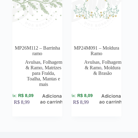
MP26M112 – Barrinha
MP24M091 – Moldura
ramo
Ramo
Avulsas
,
Folhagem
Avulsas
,
Folhagem
& Ramo
,
Matrizes
& Ramo
,
Moldura
para Fralda,
& Brasão
Toalha, Mantas e
mais
R$
8,09
R$
8,09
Adicionar
Adicionar
ao carrinho
ao carrinho
R$
8,99
R$
8,99