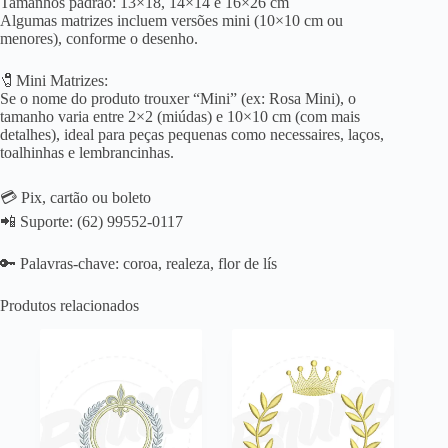
Tamanhos padrão: 13×18, 14×14 e 16×26 cm
Algumas matrizes incluem versões mini (10×10 cm ou
menores), conforme o desenho.
🧷Mini Matrizes:
Se o nome do produto trouxer “Mini” (ex: Rosa Mini), o
tamanho varia entre 2×2 (miúdas) e 10×10 cm (com mais
detalhes), ideal para peças pequenas como necessaires, laços,
toalhinhas e lembrancinhas.
💳 Pix, cartão ou boleto
📲 Suporte: (62) 99552-0117
🔑 Palavras-chave: coroa, realeza, flor de lís
Produtos relacionados