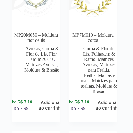
MP20M050 – Moldura
MP7M010 – Moldura
flor de lís
coroa
Avulsas
,
Coroa &
Coroa & Flor de
Flor de Lís
,
Flor,
Lís
,
Folhagem &
Jardim & Cia
,
Ramo
,
Matrizes
Matrizes Avulsas
,
Avulsas
,
Matrizes
Moldura & Brasão
para Fralda,
Toalha, Mantas e
mais
,
Matrizes para
toalhas
,
Moldura &
Brasão
R$
7,19
R$
7,19
Adicionar
Adicionar
ao carrinho
ao carrinho
R$
7,99
R$
7,99