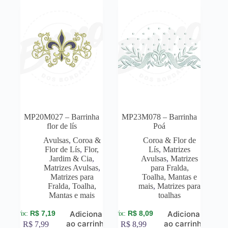
MP20M027 – Barrinha
MP23M078 – Barrinha
flor de lís
Poá
Avulsas
,
Coroa &
Coroa & Flor de
Flor de Lís
,
Flor,
Lís
,
Matrizes
Jardim & Cia
,
Avulsas
,
Matrizes
Matrizes Avulsas
,
para Fralda,
Matrizes para
Toalha, Mantas e
Fralda, Toalha,
mais
,
Matrizes para
Mantas e mais
toalhas
R$
7,19
R$
8,09
Adicionar
Adicionar
ao carrinho
ao carrinho
R$
7,99
R$
8,99