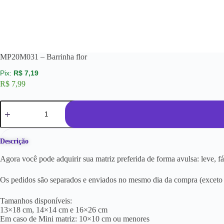
MP20M031 – Barrinha flor
R$
7,19
R$
7,99
Descrição
Agora você pode adquirir sua matriz preferida de forma avulsa: leve, f
Os pedidos são separados e enviados no mesmo dia da compra (exceto a
Tamanhos disponíveis:
13×18 cm, 14×14 cm e 16×26 cm
Em caso de Mini matriz: 10×10 cm ou menores